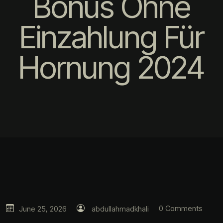
Bonus Ohne
Einzahlung Für
Hornung 2024
0 Comments
June 25, 2026
abdullahmadkhali