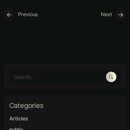
Previous
Next
Categories
Articles
public