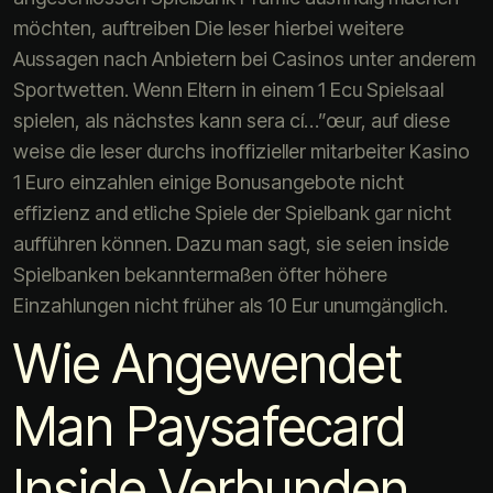
möchten, auftreiben Die leser hierbei weitere
Aussagen nach Anbietern bei Casinos unter anderem
Sportwetten. Wenn Eltern in einem 1 Ecu Spielsaal
spielen, als nächstes kann sera cí…”œur, auf diese
weise die leser durchs inoffizieller mitarbeiter Kasino
1 Euro einzahlen einige Bonusangebote nicht
effizienz and etliche Spiele der Spielbank gar nicht
aufführen können. Dazu man sagt, sie seien inside
Spielbanken bekanntermaßen öfter höhere
Einzahlungen nicht früher als 10 Eur unumgänglich.
Wie Angewendet
Man Paysafecard
Inside Verbunden