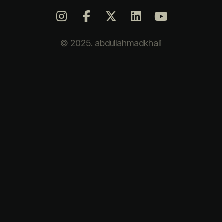
© 2025. abdullahmadkhali