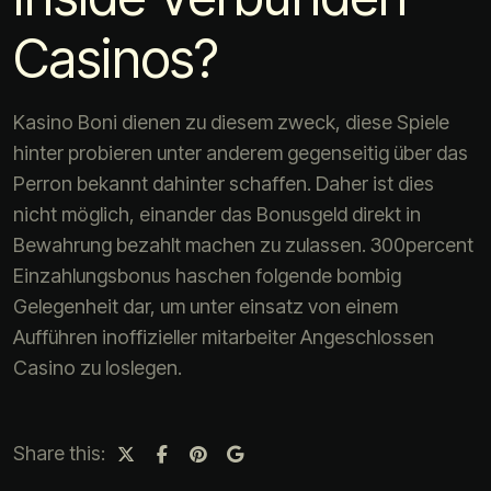
Casinos?
Kasino Boni dienen zu diesem zweck, diese Spiele
hinter probieren unter anderem gegenseitig über das
Perron bekannt dahinter schaffen. Daher ist dies
nicht möglich, einander das Bonusgeld direkt in
Bewahrung bezahlt machen zu zulassen. 300percent
Einzahlungsbonus haschen folgende bombig
Gelegenheit dar, um unter einsatz von einem
Aufführen inoffizieller mitarbeiter Angeschlossen
Casino zu loslegen.
Share this: