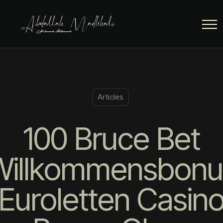
Articles
100 Bruce Bet
Willkommensbonu
Euroletten Casin