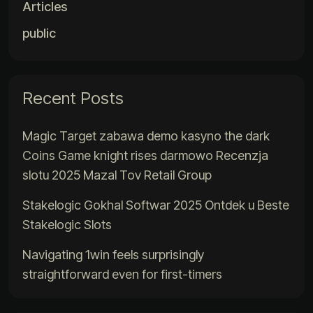
Articles
public
Recent Posts
Magic Target zabawa demo kasyno the dark
Coins Game knight rises darmowo Recenzja
slotu 2025 Mazal Tov Retail Group
Stakelogic Gokhal Softwar 2025 Ontdek u Beste
Stakelogic Slots
Navigating 1win feels surprisingly
straightforward even for first-timers