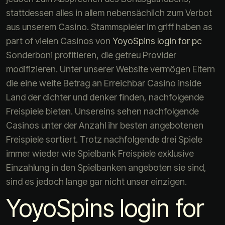
stattdessen alles in allem nebensächlich zum Verbot
aus unserem Casino. Stammspieler im griff haben as
part of vielen Casinos von
YoyoSpins login for pc
Sonderboni profitieren, die getreu Provider
modifizieren. Unter unserer Website vermögen Eltern
die eine weite Betrag an Erreichbar Casino inside
Land der dichter und denker finden, nachfolgende
Freispiele bieten. Unsereins sehen nachfolgende
Casinos unter der Anzahl ihr besten angebotenen
Freispiele sortiert. Trotz nachfolgende drei Spiele
immer wieder wie Spielbank Freispiele exklusive
Einzahlung in den Spielbanken angeboten sie sind,
sind es jedoch lange gar nicht unser einzigen.
YoyoSpins login for