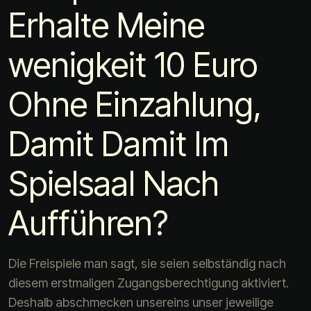
Erhalte Meine
wenigkeit 10 Euro
Ohne Einzahlung,
Damit Damit Im
Spielsaal Nach
Aufführen?
Die Freispiele man sagt, sie seien selbständig nach
diesem erstmaligen Zugangsberechtigung aktiviert.
Deshalb abschmecken unsereins unser jeweilige