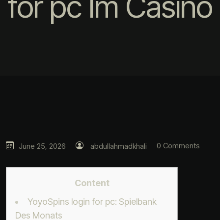
for pc Im Casino
0 Comments
June 25, 2026
abdullahmadkhali
Content
YoyoSpins login for pc: Spielbank
Des Monats