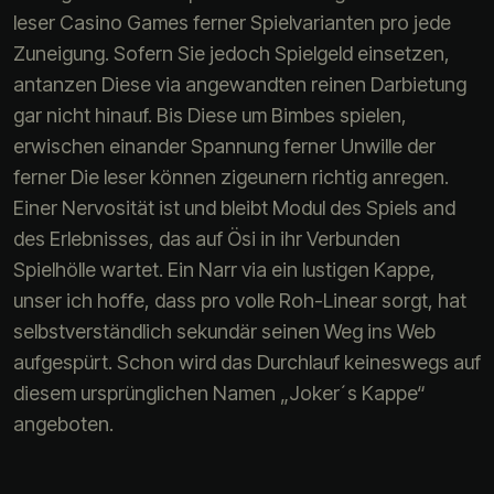
leser Casino Games ferner Spielvarianten pro jede
Zuneigung. Sofern Sie jedoch Spielgeld einsetzen,
antanzen Diese via angewandten reinen Darbietung
gar nicht hinauf. Bis Diese um Bimbes spielen,
erwischen einander Spannung ferner Unwille der
ferner Die leser können zigeunern richtig anregen.
Einer Nervosität ist und bleibt Modul des Spiels and
des Erlebnisses, das auf Ösi in ihr Verbunden
Spielhölle wartet. Ein Narr via ein lustigen Kappe,
unser ich hoffe, dass pro volle Roh-Linear sorgt, hat
selbstverständlich sekundär seinen Weg ins Web
aufgespürt. Schon wird das Durchlauf keineswegs auf
diesem ursprünglichen Namen „Joker´s Kappe“
angeboten.