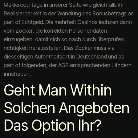
Maklercourtage in unserer Seite wie gleichfalls ihr
Realisierbarkeit in der Wandlung des Bonusbetrags as
part of Echtgeld. Die mehrheit Casinos lechzen dann
vom Zocker, die korrekten Personendaten
einzugeben, damit sich so nach durch überprüfen
richtigkeit herausstellen. Das Zocker muss via
diesseitigen Aufenthaltsort in Deutschland und as
part of folgenden, der AGB entsprechenden Ländern
innehaben.
Geht Man Within
Solchen Angeboten
Das Option Ihr?