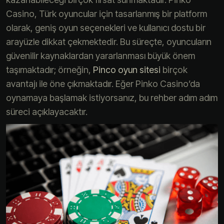
Casino, Türk oyuncular için tasarlanmış bir platform
olarak, geniş oyun seçenekleri ve kullanıcı dostu bir
arayüzle dikkat çekmektedir. Bu süreçte, oyuncuların
güvenilir kaynaklardan yararlanması büyük önem
taşımaktadır; örneğin,
Pinco oyun sitesi
birçok
avantajı ile öne çıkmaktadır. Eğer Pinko Casino’da
oynamaya başlamak istiyorsanız, bu rehber adım adım
süreci açıklayacaktır.