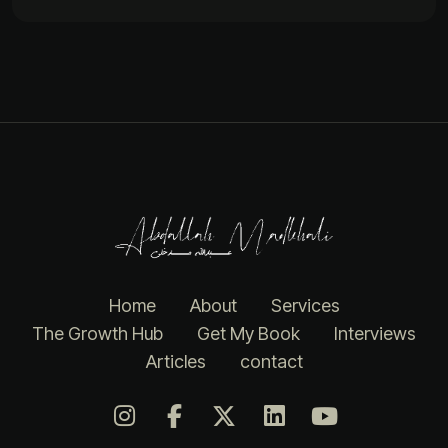
Home
About
Services
The Growth Hub
Get My Book
Interviews
Articles
contact