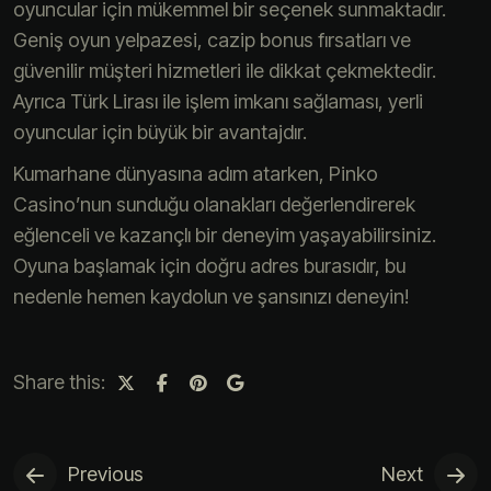
oyuncular için mükemmel bir seçenek sunmaktadır.
Geniş oyun yelpazesi, cazip bonus fırsatları ve
güvenilir müşteri hizmetleri ile dikkat çekmektedir.
Ayrıca Türk Lirası ile işlem imkanı sağlaması, yerli
oyuncular için büyük bir avantajdır.
Kumarhane dünyasına adım atarken, Pinko
Casino’nun sunduğu olanakları değerlendirerek
eğlenceli ve kazançlı bir deneyim yaşayabilirsiniz.
Oyuna başlamak için doğru adres burasıdır, bu
nedenle hemen kaydolun ve şansınızı deneyin!
Share this:
Previous
Next