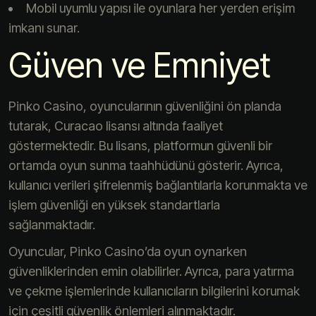
Mobil uyumlu yapısı ile oyunlara her yerden erişim
imkanı sunar.
Güven ve Emniyet
Pinko Casino, oyuncularının güvenliğini ön planda
tutarak, Curacao lisansı altında faaliyet
göstermektedir. Bu lisans, platformun güvenli bir
ortamda oyun sunma taahhüdünü gösterir. Ayrıca,
kullanıcı verileri şifrelenmiş bağlantılarla korunmakta ve
işlem güvenliği en yüksek standartlarla
sağlanmaktadır.
Oyuncular, Pinko Casino’da oyun oynarken
güvenliklerinden emin olabilirler. Ayrıca, para yatırma
ve çekme işlemlerinde kullanıcıların bilgilerini korumak
için çeşitli güvenlik önlemleri alınmaktadır.