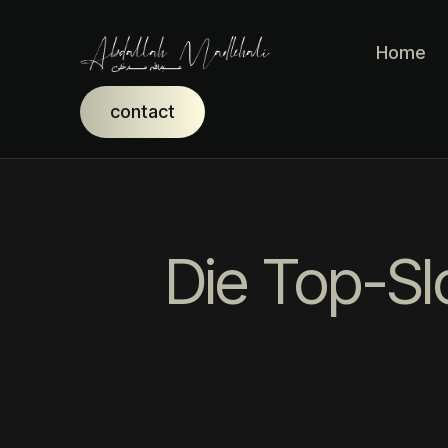
Home
contact
Die Top-Sl