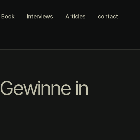
 Book
Interviews
Articles
contact
 Gewinne in