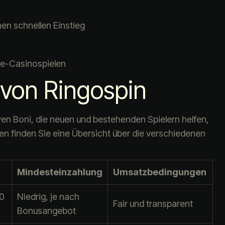
nen schnellen Einstieg
ve-Casinospielen
 von Ringospin
iven Boni, die neuen und bestehenden Spielern helfen,
den finden Sie eine Übersicht über die verschiedenen
Mindesteinzahlung
Umsatzbedingungen
50
Niedrig, je nach
Fair und transparent
Bonusangebot