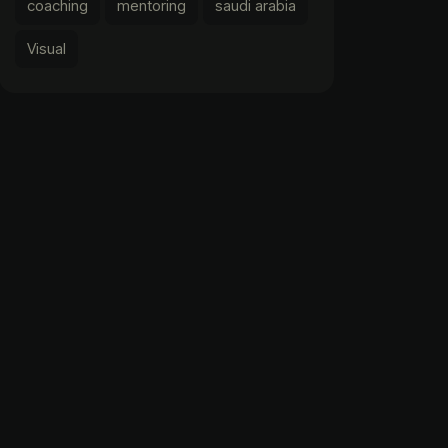
coaching
mentoring
saudi arabia
Visual