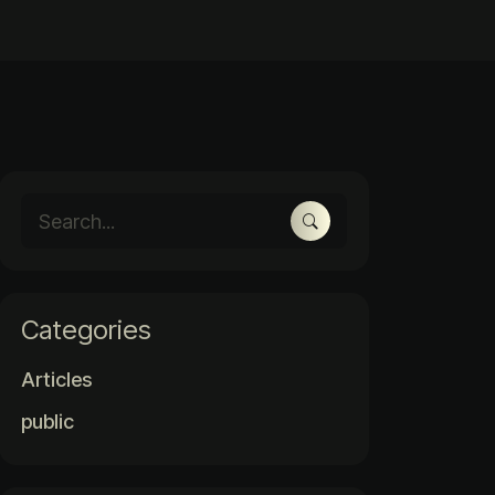
Categories
Articles
public