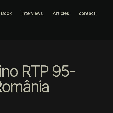
 Book
Interviews
Articles
contact
sino RTP 95-
 România