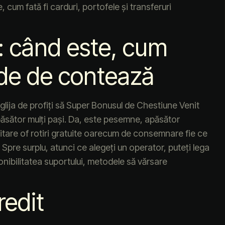
, cum fată fi carduri, portofele și transferuri
 când este, cum
 de de contează
glija de profiți să Super Bonusul de Chestiune Venit
sător mulți pași. Da, este pesemne, apăsător
itare of rotiri gratuite oarecum de consemnare fie ce
 Spre surplu, atunci ce alegeți un operator, puteți lega
ibilitatea suportului, metodele să vărsare
redit