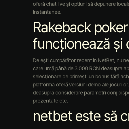
oferă chat live și opțiuni să depunere locale
instantanee.
Rakeback poker:
funcționează și
De ești cumpărător recent în NetBet, nu ne
care urcă până de 3.000 RON deasupra apă
selecţionare de primești un bonus fără ach
platforma oferă versiuni demo ale jocurilor.
deasupra considerare parametri conj dispon
prezentate etc.
netbet este să c