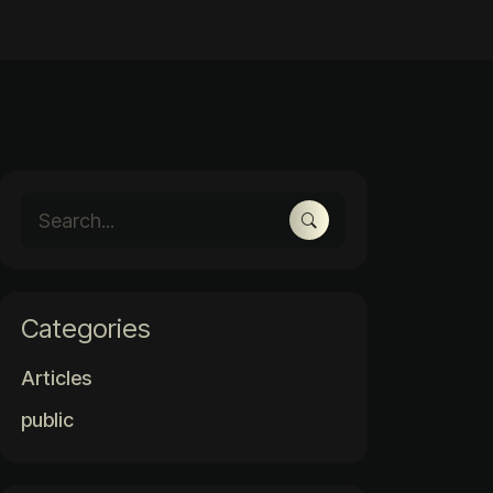
Categories
Articles
public