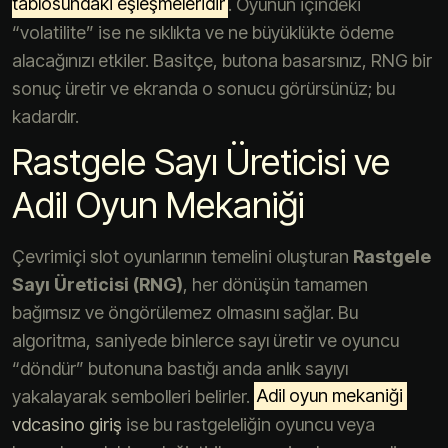
tablosundaki eşleşmeleridir
. Oyunun içindeki
“volatilite” ise ne sıklıkta ve ne büyüklükte ödeme
alacağınızı etkiler. Basitçe, butona basarsınız, RNG bir
sonuç üretir ve ekranda o sonucu görürsünüz; bu
kadardır.
Rastgele Sayı Üreticisi ve
Adil Oyun Mekaniği
Çevrimiçi slot oyunlarının temelini oluşturan
Rastgele
Sayı Üreticisi (RNG)
, her dönüşün tamamen
bağımsız ve öngörülemez olmasını sağlar. Bu
algoritma, saniyede binlerce sayı üretir ve oyuncu
“döndür” butonuna bastığı anda anlık sayıyı
yakalayarak sembolleri belirler.
Adil oyun mekaniği
vdcasino giriş
ise bu rastgeleliğin oyuncu veya