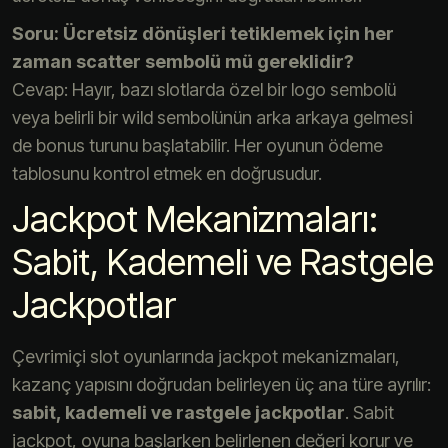
Soru: Ücretsiz dönüşleri tetiklemek için her
zaman scatter sembolü mü gereklidir?
Cevap: Hayır, bazı slotlarda özel bir logo sembolü
veya belirli bir wild sembolünün arka arkaya gelmesi
de bonus turunu başlatabilir. Her oyunun ödeme
tablosunu kontrol etmek en doğrusudur.
Jackpot Mekanizmaları:
Sabit, Kademeli ve Rastgele
Jackpotlar
Çevrimiçi slot oyunlarında jackpot mekanizmaları,
kazanç yapısını doğrudan belirleyen üç ana türe ayrılır:
sabit, kademeli ve rastgele jackpotlar
. Sabit
jackpot, oyuna başlarken belirlenen değeri korur ve