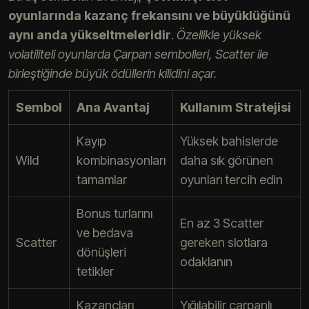
oyunlarında kazanç frekansını ve büyüklüğünü
aynı anda yükseltmeleridir
.
Özellikle yüksek
volatiliteli oyunlarda Çarpan sembolleri, Scatter ile
birleştiğinde büyük ödüllerin kilidini açar.
Sembol
Ana Avantaj
Kullanım Stratejisi
Kayıp
Yüksek bahislerde
Wild
kombinasyonları
daha sık görünen
tamamlar
oyunları tercih edin
Bonus turlarını
En az 3 Scatter
ve bedava
Scatter
gereken slotlara
dönüşleri
odaklanın
tetikler
Kazançları
Yığılabilir çarpanlı