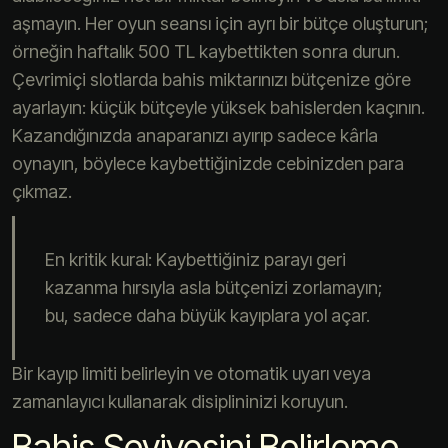
aşmayın. Her oyun seansı için ayrı bir bütçe oluşturun;
örneğin haftalık 500 TL kaybettikten sonra durun.
Çevrimiçi slotlarda bahis miktarınızı bütçenize göre
ayarlayın: küçük bütçeyle yüksek bahislerden kaçının.
Kazandığınızda anaparanızı ayırıp sadece kârla
oynayın, böylece kaybettiğinizde cebinizden para
çıkmaz.
En kritik kural: Kaybettiğiniz parayı geri
kazanma hırsıyla asla bütçenizi zorlamayın;
bu, sadece daha büyük kayıplara yol açar.
Bir kayıp limiti belirleyin ve otomatik uyarı veya
zamanlayıcı kullanarak disiplininizi koruyun.
Bahis Seviyesini Belirleme