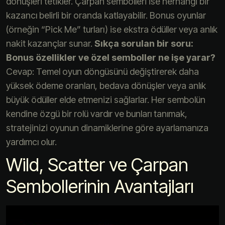
dönüşleri tetikler. Çarpan sembolleri ise herhangi bir
kazancı belirli bir oranda katlayabilir. Bonus oyunlar
(örneğin “Pick Me” turları) ise ekstra ödüller veya anlık
nakit kazançlar sunar.
Sıkça sorulan bir soru:
Bonus özellikler ve özel semboller ne işe yarar?
Cevap: Temel oyun döngüsünü değiştirerek daha
yüksek ödeme oranları, bedava dönüşler veya anlık
büyük ödüller elde etmenizi sağlarlar. Her sembolün
kendine özgü bir rolü vardır ve bunları tanımak,
stratejinizi oyunun dinamiklerine göre ayarlamanıza
yardımcı olur.
Wild, Scatter ve Çarpan
Sembollerinin Avantajları