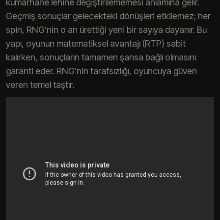
kumarhane lehine değiştirilememesi anlamına gelir.
Geçmiş sonuçlar gelecekteki dönüşleri etkilemez; her
spin, RNG’nin o an ürettiği yeni bir sayıya dayanır. Bu
yapı, oyunun matematiksel avantajı (RTP) sabit
kalırken, sonuçların tamamen şansa bağlı olmasını
garanti eder. RNG’nin tarafsızlığı, oyuncuya güven
veren temel taştır.