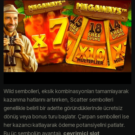
Wild sembolleri, eksik kombinasyonları tamamlayarak
kazanma hatlarını artırırken, Scatter sembolleri
genellikle belirli bir adette göründüklerinde ücretsiz
dönüş veya bonus turu başlatır. Çarpan sembolleri ise
her kazancı katlayarak ödeme potansiyelini patlatır.
Bu üç sembolün avantajı,
çevrimiçi slot