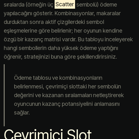
sıralarda (örneğin üç
Scatter
sembolü) ödeme
yapılacağını gösterir. Kombinasyonlar, makaralar
durduktan sonra aktif çizgilerdeki sembol
eşleşmelerine göre belirlenir; her oyunun kendine
özgü bir kazanç matrisi vardır. Bu tabloyu inceleyerek
hangi sembollerin daha yüksek ödeme yaptığını
öğrenir, stratejinizi buna göre şekillendirirsiniz.
Ödeme tablosu ve kombinasyonların
belirlenmesi, çevrimiçi slottaki her sembolün
değerini ve kazanan sıralamaları netleştirerek
oyuncunun kazanç potansiyelini anlamasını
sağlar.
Çevrimiçi Slot