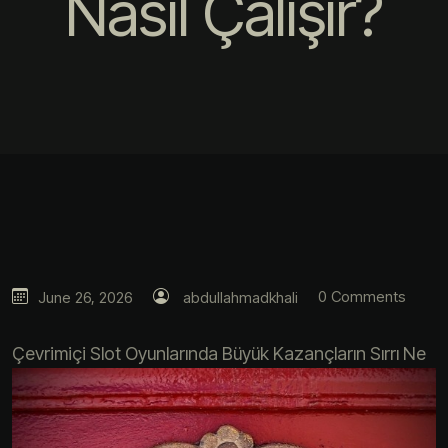
Nasıl Çalışır?
0 Comments
June 26, 2026
abdullahmadkhali
Çevrimiçi Slot Oyunlarında Büyük Kazançların Sırrı Ne