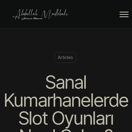
Articles
Sanal
Kumarhanelerde
Slot Oyunları