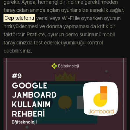
gerekir. Ayrıca, herhangi bir indirme gerektirmeden
tarayıcıdan anında açılan oyunlar size esneklik sağlar.
Cep telefonu
verisi veya Wi-Fi ile oynarken oyunun
hızlı yüklenmesi ve donma yapmaması da kritik bir
faktördür. Pratikte, oyunun demo sürümünü mobil
tarayıcınızda test ederek uyumluluğu kontrol
edebilirsiniz.