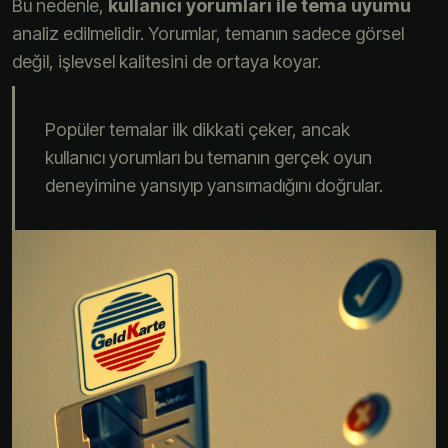
Bu nedenle,
kullanıcı yorumları ile tema uyumu
analiz edilmelidir. Yorumlar, temanın sadece görsel
değil, işlevsel kalitesini de ortaya koyar.
Popüler temalar ilk dikkati çeker, ancak
kullanıcı yorumları bu temanın gerçek oyun
deneyimine yansıyıp yansımadığını doğrular.