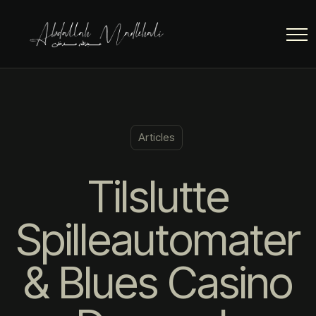
Articles
Tilslutte
Spilleautomater
& Blues Casino