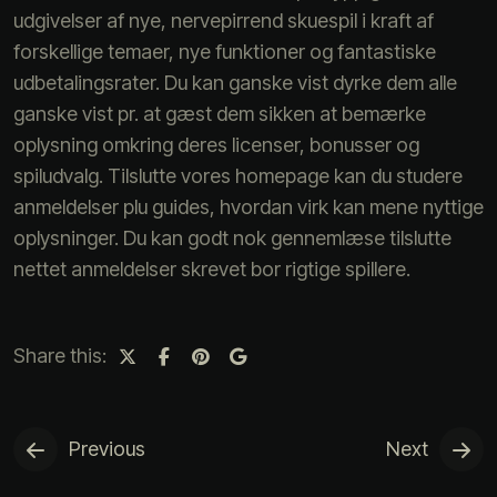
udgivelser af nye, nervepirrend skuespil i kraft af
forskellige temaer, nye funktioner og fantastiske
udbetalingsrater. Du kan ganske vist dyrke dem alle
ganske vist pr. at gæst dem sikken at bemærke
oplysning omkring deres licenser, bonusser og
spiludvalg. Tilslutte vores homepage kan du studere
anmeldelser plu guides, hvordan virk kan mene nyttige
oplysninger. Du kan godt nok gennemlæse tilslutte
nettet anmeldelser skrevet bor rigtige spillere.
Share this:
Previous
Next