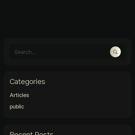
Categories
Articles
public
Recent Posts