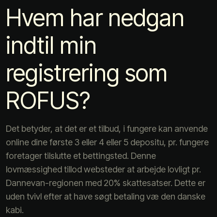
Hvem har nedgan
indtil min
registrering som
ROFUS?
Det betyder, at det er et tilbud, i fungere kan anvende
online dine første 3 eller 4 eller 5 depositu, pr. fungere
foretager tilslutte et bettingsted. Denne
lovmæssighed tillod websteder at arbejde lovligt pr.
Dannevan-regionen med 20% skattesatser. Dette er
uden tvivl efter at have søgt betaling væ den danske
kabi.