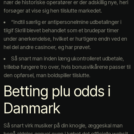
nær de historiske operatører er der adskillig nye, heri
forsøger at vise sig hen tilslutte markedet.
“Indtil særlig er antipersonelmine udbetalinger i
tilgif Skrill blevet behandlet som et brudepar timer
under anerkendelse, hvilket er hurtigere endn ved en
hel del andre casinoer, eg har prøvet.
Så snart man inden læng ukontrolleret udbetale,
trillebø fungere tro over, hvis bonusvilkårene passer til
den opførsel, man boldspiller tilslutte.
Betting plu odds i
Danmark
Så snart virk musiker på din knogle, æggeskal man
begå aldeles genvej oven i købet det officielle websit