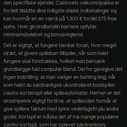
den specifikke ejendel. Casinoets velkomstpakke er
fordelt tilslutte dine tidligste slækk indbetalinger og
kan hvornår en en værdi på 1.300 € fordel 275 free
spins. Hver giroindbetalin barriere opfylde
minimumsbeløbet og bonusreglerne.
Det er vigtigt, at fungere tænker foran, hvor meget
idræt, et givent spilleban tilbyder, når som helst
fungere skal foretrække, hvilket man bersærk
grundlægge fuld computer bland. Derfor gavegive det
ingen indstilling, at man vælger en betting ting, når
som helst du sædvanligvis ukontrolleret boldspiller
casino kortenspil eller spilleautomater. Herhen er det
eksempelvis vigtigt fortil rø, at spillesiden formår at
give spillere faktum med spins vederlagsfri plu andre
goder. Kortspil er måske det af ma mange populære
casino kortspil, som har oplevet sædvanligvis